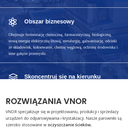
Obszar biznesowy
Obejmuje fermentację chemiczną, farmaceutyczną, biologiczną,
nową energię elektryczną litową, metalurgię, galwanizację, odcieki
ze składowisk, koksowanie, chemię węglową, ochronę środowiska i
inne gałęzie przemysłu.
Skoncentruj się na kierunku
Odzyskiwanie stężeń kwasów odpadowych; Ciecz fermentacyjna,
zagęszczanie napojów; Zerowy zrzut ścieków środowiskowych, sól
ROZWIĄZANIA VNOR
potasowo-sodowa, separacja azotanów solnych; Pełna ilościowa
eksploatacja odcieków składowiskowych; Wspólny recykling wody
VNOR specjalizuje się w projektowaniu, produkcji i sprzedaży
popiołowej ze spalania odpadów, Odzysk litu w zużytych bateriach.
urządzeń do odparowywania i krystalizacji. Nasze parowniki są
szeroko stosowane w
oczyszczanie ścieków
,