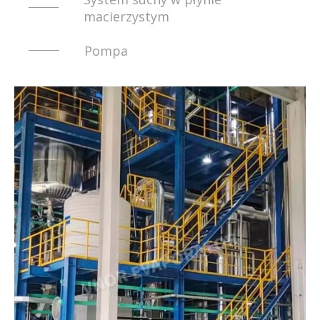
macierzystym
Pompa
Kompresor
Wirówka
Parownik wielofunkcyjny
Parownik MVR
Parownik pompy ciepła
System suchy w płynie
macierzystym