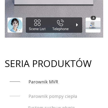
Kompresor
Wirówka
SERIA PRODUKTÓW
Parownik wielofunkcyjny
Parownik MVR
Parownik pompy ciepła
System suchy w płynie