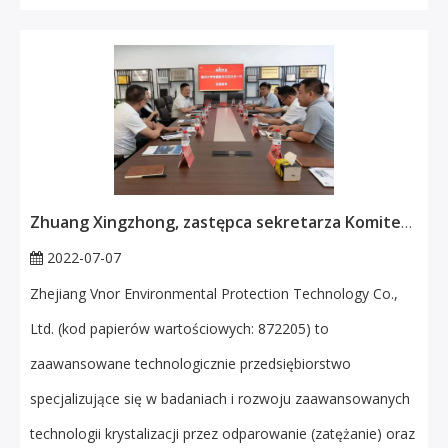
Zhuang Xingzhong, zastępca sekretarza Komitetu Partii Uniwersytetu Wenzhou i jego świta odwiedzili Vnor Technology Exchange i pomyślnie zakończyli ceremonię podpisania dla szkół-przedsiębiorców
2022-07-07
Zhejiang Vnor Environmental Protection Technology Co.,
Ltd. (kod papierów wartościowych: 872205) to
zaawansowane technologicznie przedsiębiorstwo
specjalizujące się w badaniach i rozwoju zaawansowanych
technologii krystalizacji przez odparowanie (zatężanie) oraz