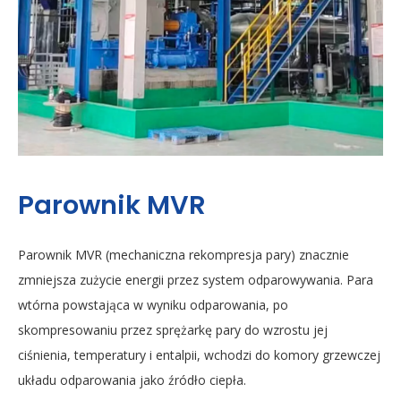
Parownik MVR
P
Parownik MVR (mechaniczna rekompresja pary) znacznie
Pa
zmniejsza zużycie energii przez system odparowywania. Para
ele
wtórna powstająca w wyniku odparowania, po
te
skompresowaniu przez sprężarkę pary do wzrostu jej
te
je
ciśnienia, temperatury i entalpii, wchodzi do komory grzewczej
obs
mi
układu odparowania jako źródło ciepła.
mat